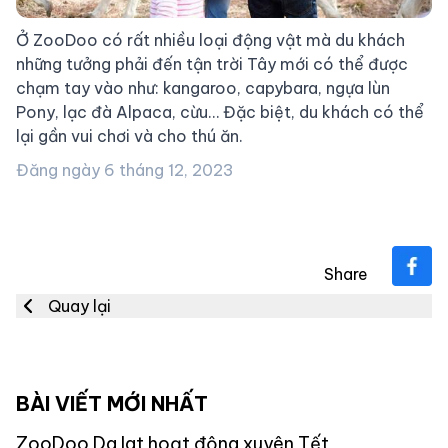
Ở ZooDoo có rất nhiều loại động vật mà du khách
những tưởng phải đến tận trời Tây mới có thể được
chạm tay vào như: kangaroo, capybara, ngựa lùn
Pony, lạc đà Alpaca, cừu… Đặc biệt, du khách có thể
lại gần vui chơi và cho thú ăn.
Đăng ngày
6 tháng 12, 2023
Share
Quay lại
BÀI VIẾT MỚI NHẤT
ZooDoo Da lat hoạt động xuyên Tết