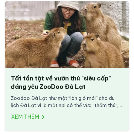
Tất tần tật về vườn thú "siêu cấp"
đáng yêu ZooDoo Đà Lạt
Zoodoo Đà Lạt như một “làn gió mới” cho du
lịch Đà Lạt vì là một nơi có thể vừa “thăm thú”,
vừa chụp hình check-in, nhâm nhi cafe và tham
XEM THÊM
gia nhiều hoạt động trải nghiệm khác. Hãy cùng
Traveloka Xperience tìm hiểu về vườn thú “siêu”
đáng yêu này nha!