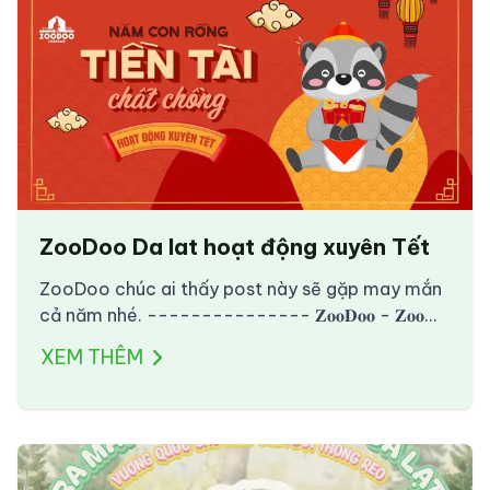
ZooDoo Da lat hoạt động xuyên Tết
ZooDoo chúc ai thấy post này sẽ gặp may mắn
cả năm nhé. --------------- 𝐙𝐨𝐨𝐃𝐨𝐨 - 𝐙𝐨𝐨
&amp; 𝐂𝐚𝐟𝐞 Vườn thú thân thiện kiểu Úc đầu tiên
XEM THÊM
và duy nhất tại Việt Nam. Website:
www.zoodoodalat.com Hotline đặt vé:
0997111199 - 0979110007 [8h-17h]
#zoodoodalat #zoodoo #vuonthut…