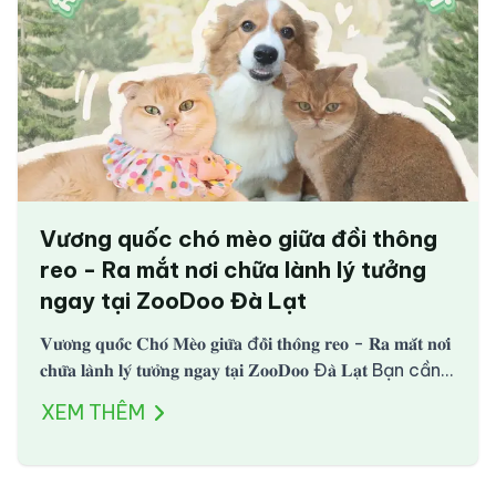
Vương quốc chó mèo giữa đồi thông
reo - Ra mắt nơi chữa lành lý tưởng
ngay tại ZooDoo Đà Lạt
𝐕𝐮̛𝐨̛𝐧𝐠 𝐪𝐮𝐨̂́𝐜 𝐂𝐡𝐨́ 𝐌𝐞̀𝐨 𝐠𝐢𝐮̛̃𝐚 đ𝐨̂̀𝐢 𝐭𝐡𝐨̂𝐧𝐠 𝐫𝐞𝐨 - 𝐑𝐚 𝐦𝐚̆́𝐭 𝐧𝐨̛𝐢
𝐜𝐡𝐮̛̃𝐚 𝐥𝐚̀𝐧𝐡 𝐥𝐲́ 𝐭𝐮̛𝐨̛̉𝐧𝐠 𝐧𝐠𝐚𝐲 𝐭𝐚̣𝐢 𝐙𝐨𝐨𝐃𝐨𝐨 Đ𝐚̀ 𝐋𝐚̣𝐭 Bạn cần 1
nơi để chữa lành sau những bộn bề, tất tả -
XEM THÊM
Pawsome Haven ra đời chính bởi như thế… …