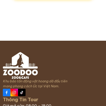
Gọi tư vấn
Khu bảo tồn động vật hoang dã đầu tiên
mang phong cách Úc tại Việt Nam.
Thông Tin Tour
Giờ mở cửa: 08:00 – 18:00