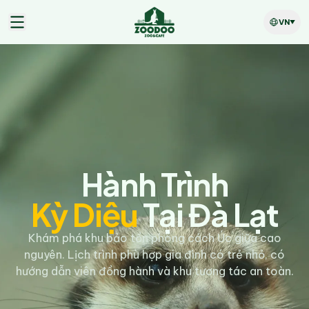
VN
Hành Trình
Kỳ Diệu
Tại Đà Lạt
Khám phá khu bảo tồn phong cách Úc giữa cao
nguyên. Lịch trình phù hợp gia đình có trẻ nhỏ, có
hướng dẫn viên đồng hành và khu tương tác an toàn.