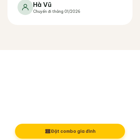
Hà Vũ
Chuyến đi tháng 01/2026
Gia đình bạn đã sẵn sàng cho
chuyến đi cuối tuần?
Đặt vé sớm để giữ suất giờ đẹp cho cả nhà
và chủ động lịch trình tham quan.
Đặt combo gia đình