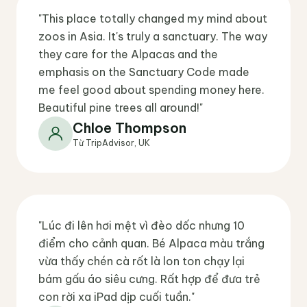
"This place totally changed my mind about
zoos in Asia. It's truly a sanctuary. The way
they care for the Alpacas and the
emphasis on the Sanctuary Code made
me feel good about spending money here.
Beautiful pine trees all around!"
Chloe Thompson
Từ TripAdvisor, UK
"Lúc đi lên hơi mệt vì đèo dốc nhưng 10
điểm cho cảnh quan. Bé Alpaca màu trắng
vừa thấy chén cà rốt là lon ton chạy lại
bám gấu áo siêu cưng. Rất hợp để đưa trẻ
con rời xa iPad dịp cuối tuần."