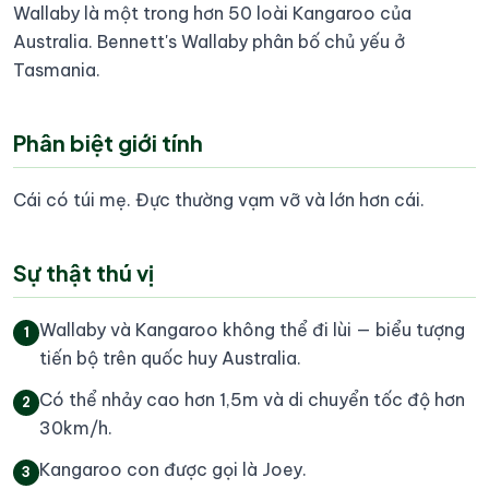
Wallaby là một trong hơn 50 loài Kangaroo của
Australia. Bennett's Wallaby phân bố chủ yếu ở
Tasmania.
Phân biệt giới tính
Cái có túi mẹ. Đực thường vạm vỡ và lớn hơn cái.
Sự thật thú vị
Wallaby và Kangaroo không thể đi lùi — biểu tượng
1
tiến bộ trên quốc huy Australia.
Có thể nhảy cao hơn 1,5m và di chuyển tốc độ hơn
2
30km/h.
Kangaroo con được gọi là Joey.
3