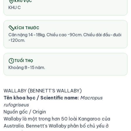
KHU VỰC
KHU C
KÍCH THƯỚC
Cân nặng 14–18kg. Chiều cao ~90cm. Chiều dài đầu-đuôi
~120cm.
TUỔI THỌ
Khoảng 8–15 năm.
WALLABY (BENNETT'S WALLABY)
Tên khoa học / Scientific name:
Macropus
rufogriseus
Nguồn gốc / Origin
Wallaby là một trong hơn 50 loài Kangaroo của
Australia. Bennett's Wallaby phân bố chủ yếu ở