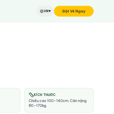
Đặt Vé Ngay
r
VN
KÍCH THƯỚC
Chiều cao 100–140cm. Cân nặng
80–170kg.