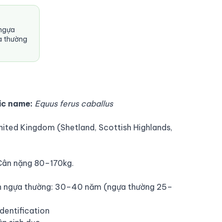
 ngựa
a thường
ic name:
Equus ferus caballus
nited Kingdom (Shetland, Scottish Highlands,
Cân nặng 80–170kg.
ơn ngựa thường: 30–40 năm (ngựa thường 25–
Identification