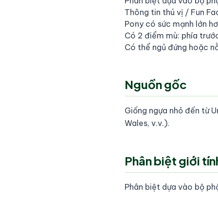
Phân biệt dựa vào bộ phậ
Thông tin thú vị / Fun Fa
Pony có sức mạnh lớn hơn
Có 2 điểm mù: phía trước
Có thể ngủ đứng hoặc nằ
Nguồn gốc
Giống ngựa nhỏ đến từ U
Wales, v.v.).
Phân biệt giới tín
Phân biệt dựa vào bộ phậ