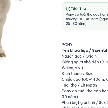
TUỔI THỌ
Pony có tuổi thọ cao hơn
thường: 30–40 năm (ngự
25–30 năm).
PONY
Tên khoa học / Scientif
Nguồn gốc / Origin
Giống ngựa nhỏ đến từ U
Wales, v.v.).
Kích thước / Size
Chiều cao 100–140cm. 
Tuổi thọ / Lifespan
Pony có tuổi thọ cao h
30 năm).
Phân biệt giới tính / Sex 