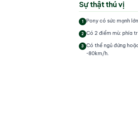
Sự thật thú vị
Pony có sức mạnh lớn 
1
Có 2 điểm mù: phía tr
2
Có thể ngủ đứng hoặc
3
~80km/h.