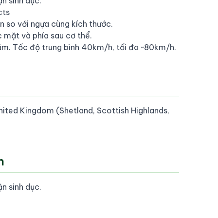
n sinh dục.
cts
 so với ngựa cùng kích thước.
 mặt và phía sau cơ thể.
m. Tốc độ trung bình 40km/h, tối đa ~80km/h.
nited Kingdom (Shetland, Scottish Highlands,
h
n sinh dục.