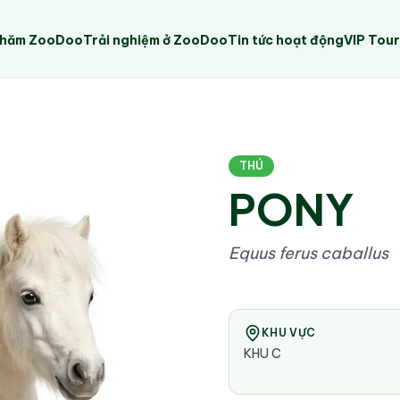
Thăm ZooDoo
Trải nghiệm ở ZooDoo
Tin tức hoạt động
VIP Tou
THÚ
PONY
Equus ferus caballus
KHU VỰC
KHU C