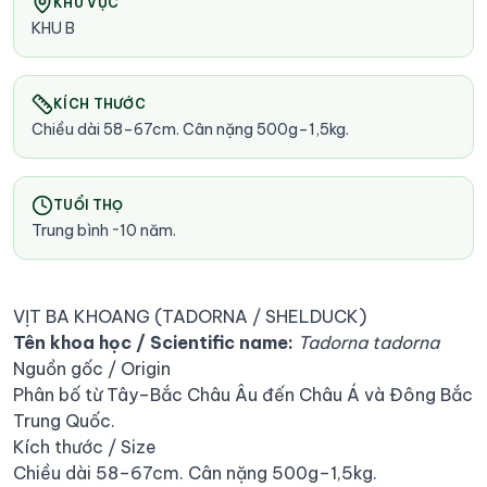
KHU VỰC
KHU B
KÍCH THƯỚC
Chiều dài 58–67cm. Cân nặng 500g–1,5kg.
TUỔI THỌ
Trung bình ~10 năm.
VỊT BA KHOANG (TADORNA / SHELDUCK)
Tên khoa học / Scientific name:
Tadorna tadorna
Nguồn gốc / Origin
Phân bố từ Tây–Bắc Châu Âu đến Châu Á và Đông Bắc
Trung Quốc.
Kích thước / Size
Chiều dài 58–67cm. Cân nặng 500g–1,5kg.