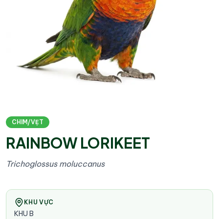
CHIM/VẸT
RAINBOW LORIKEET
Trichoglossus moluccanus
KHU VỰC
KHU B