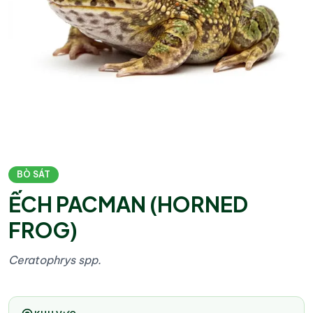
BÒ SÁT
ẾCH PACMAN (HORNED
FROG)
Ceratophrys spp.