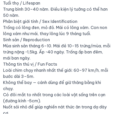
Tuổi thọ / Lifespan
Trung bình 30–40 năm. Điều kiện lý tưởng có thể hơn
50 năm.
Phân biệt giới tính / Sex Identification
Trống có lông đen, mỏ đỏ. Mái có lông xám. Con non
lông xám như mái, thay lông lúc 9 tháng tuổi.
Sinh sản / Reproduction
Mùa sinh sản tháng 6–10. Mái đẻ 10–15 trứng/mùa, mỗi
trứng nặng ~1,5kg. Ấp ~40 ngày. Trống ấp ban đêm,
mái ban ngày.
Thông tin thú vị / Fun Facts
Loài chim chạy nhanh nhất thế giới: 60–97 km/h, mỗi
bước dài 3–5m.
Không thể bay — cánh dùng để giữ thăng bằng khi
chạy.
Có đôi mắt to nhất trong các loài vật sống trên cạn
(đường kính ~5cm).
Nuốt sỏi nhỏ để giúp nghiền nát thức ăn trong dạ dày
cơ.