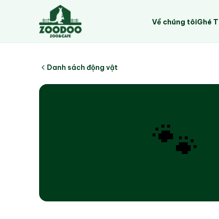
Về chúng tôi
Ghé 
Danh sách động vật
🐾