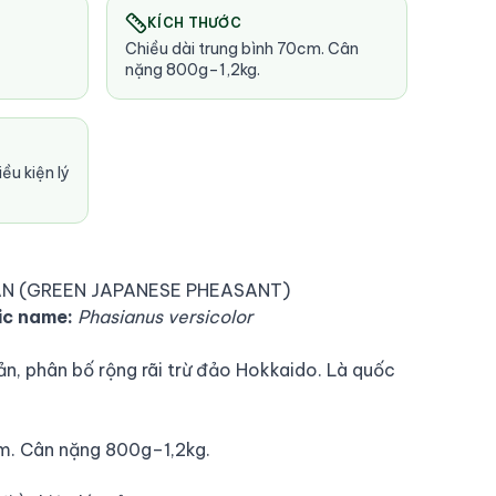
KÍCH THƯỚC
Chiều dài trung bình 70cm. Cân
nặng 800g–1,2kg.
ều kiện lý
ẢN (GREEN JAPANESE PHEASANT)
ic name:
Phasianus versicolor
n, phân bố rộng rãi trừ đảo Hokkaido. Là quốc
cm. Cân nặng 800g–1,2kg.