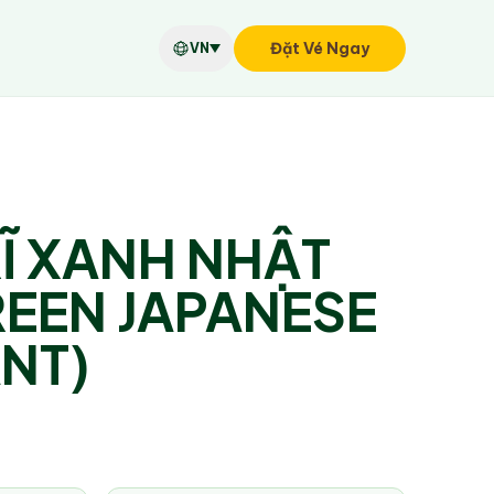
Đặt Vé Ngay
r
VN
Ĩ XANH NHẬT
REEN JAPANESE
NT)