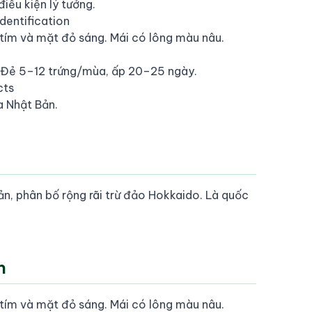
iều kiện lý tưởng.
Identification
tím và mặt đỏ sáng. Mái có lông màu nâu.
 Đẻ 5–12 trứng/mùa, ấp 20–25 ngày.
cts
a Nhật Bản.
n, phân bố rộng rãi trừ đảo Hokkaido. Là quốc
h
tím và mặt đỏ sáng. Mái có lông màu nâu.