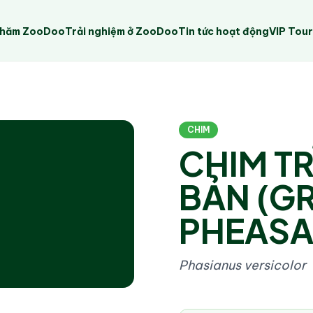
Thăm ZooDoo
Trải nghiệm ở ZooDoo
Tin tức hoạt động
VIP Tou
CHIM
CHIM TR
BẢN (G
PHEASA
Phasianus versicolor