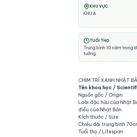
KHU VỰC
KHU A
TUỔI THỌ
Trung bình 10 năm trong đi
tưởng.
CHIM TRĨ XANH NHẬT B
Tên khoa học / Scientif
Nguồn gốc / Origin
Loài đặc hữu của Nhật Bả
điểu của Nhật Bản.
Kích thước / Size
Chiều dài trung bình 70
Tuổi thọ / Lifespan